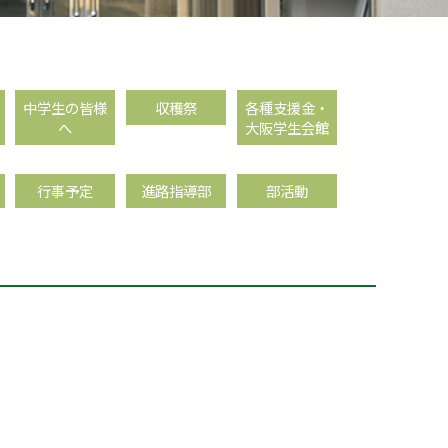
中学生の皆様
収穫祭
各種支援金・
へ
大阪学生会館
行事予定
進路指導部
部活動