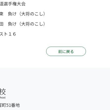
道選手権大会
東 負け（大将のこし）
田 負け（大将のこし）
スト１６
前に戻る
富町51番地