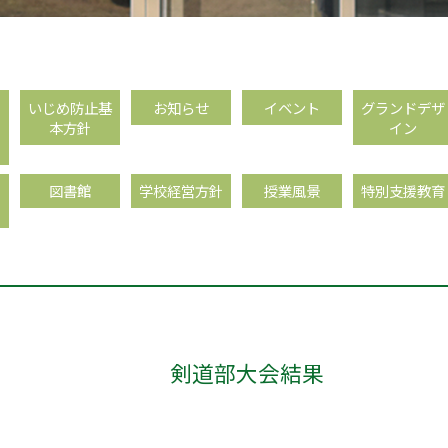
フ
いじめ防止基
お知らせ
イベント
グランドデザ
本方針
イン
、
図書館
学校経営方針
授業風景
特別支援教育
剣道部大会結果