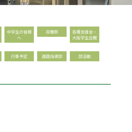
中学生の皆様
収穫祭
各種支援金・
へ
大阪学生会館
行事予定
進路指導部
部活動