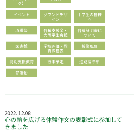
グ】
イベント
グランドデザ
中学生の皆様
イン
へ
収穫祭
各種支援金・
各種証明書に
大阪学生会館
ついて
図書館
学校評価・教
授業風景
育課程表
特別支援教育
行事予定
進路指導部
部活動
2022. 12.08
心の輪を広げる体験作文の表彰式に参加して
きました