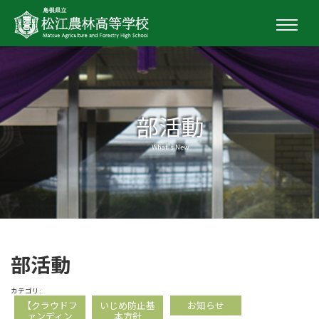
部活動
What's New
部活動
カテゴリ:
【クラウドフ
いじめ防止基
お知らせ
ァンディン
本方針