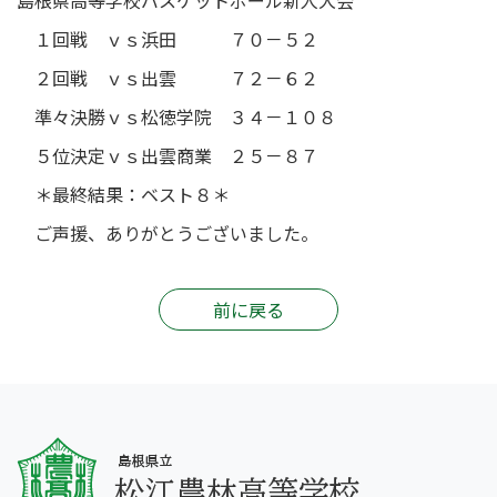
島根県高等学校バスケットボール新人大会
１回戦 ｖｓ浜田 ７０－５２
２回戦 ｖｓ出雲 ７２－６２
準々決勝ｖｓ松徳学院 ３４－１０８
５位決定ｖｓ出雲商業 ２５－８７
＊最終結果：ベスト８＊
ご声援、ありがとうございました。
前に戻る