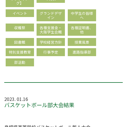
グ】
イベント
グランドデザ
中学生の皆様
イン
へ
収穫祭
各種支援金・
各種証明書、
大阪学生会館
他
図書館
学校経営方針
授業風景
特別支援教育
行事予定
進路指導部
部活動
2023. 01.16
バスケットボール部大会結果