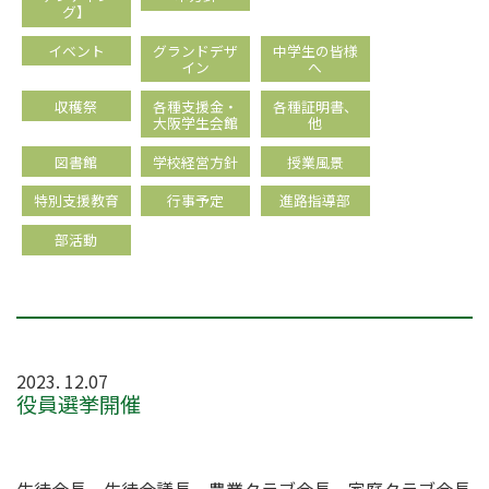
グ】
イベント
グランドデザ
中学生の皆様
イン
へ
収穫祭
各種支援金・
各種証明書、
大阪学生会館
他
図書館
学校経営方針
授業風景
特別支援教育
行事予定
進路指導部
部活動
2023. 12.07
役員選挙開催