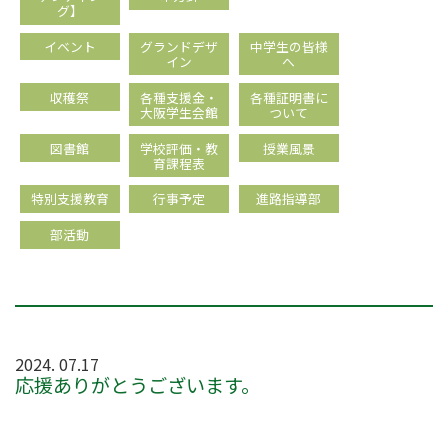
グ】
イベント
グランドデザ
中学生の皆様
イン
へ
収穫祭
各種支援金・
各種証明書に
大阪学生会館
ついて
図書館
学校評価・教
授業風景
育課程表
特別支援教育
行事予定
進路指導部
部活動
2024. 07.17
応援ありがとうございます。