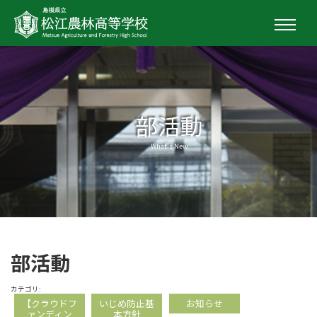
部活動
What's New
部活動
カテゴリ:
【クラウドフ
いじめ防止基
お知らせ
ァンディン
本方針