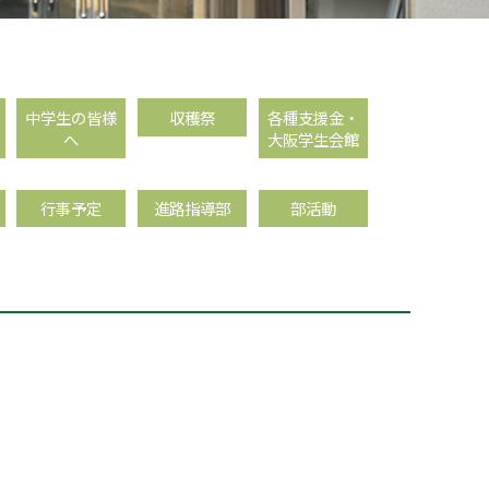
中学生の皆様
収穫祭
各種支援金・
へ
大阪学生会館
行事予定
進路指導部
部活動