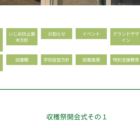
フ
いじめ防止基
お知らせ
イベント
グランドデザ
本方針
イン
、
図書館
学校経営方針
授業風景
特別支援教育
収穫祭開会式その１