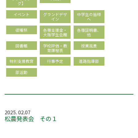
グ】
イベント
グランドデザ
中学生の皆様
イン
へ
収穫祭
各種支援金・
各種証明書、
大阪学生会館
他
図書館
学校評価・教
授業風景
育課程表
特別支援教育
行事予定
進路指導部
部活動
2025. 02.07
松農発表会 その１