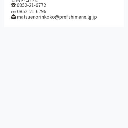
0852-21-6772
0852-21-6796
FAX
matsuenorinkoko@pref.shimane.lg.jp