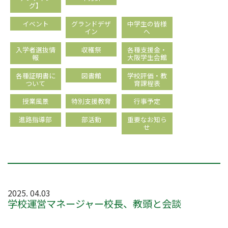
グ】
イベント
グランドデザ
中学生の皆様
イン
へ
入学者選抜情
収穫祭
各種支援金・
報
大阪学生会館
各種証明書に
図書館
学校評価・教
ついて
育課程表
授業風景
特別支援教育
行事予定
進路指導部
部活動
重要なお知ら
せ
2025. 04.03
学校運営マネージャー校長、教頭と会談