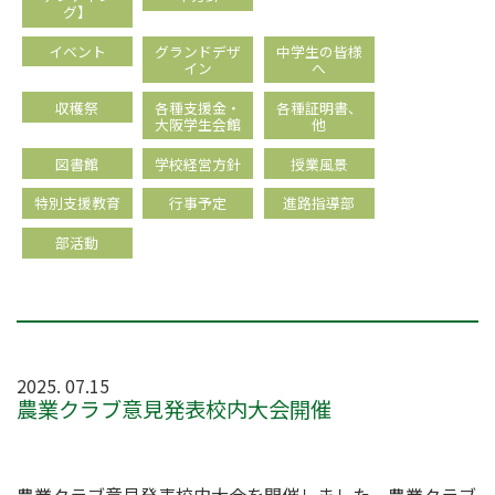
グ】
イベント
グランドデザ
中学生の皆様
イン
へ
収穫祭
各種支援金・
各種証明書、
大阪学生会館
他
図書館
学校経営方針
授業風景
特別支援教育
行事予定
進路指導部
部活動
2025. 07.15
農業クラブ意見発表校内大会開催