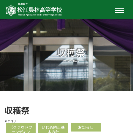
収穫祭
What's New
収穫祭
カテゴリ:
【クラウドフ
いじめ防止基
お知らせ
ァンディン
本方針