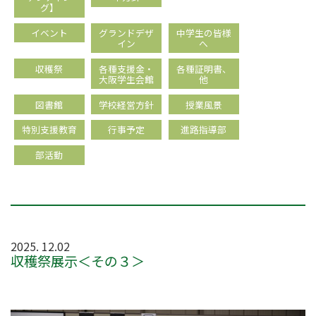
グ】
イベント
グランドデザ
中学生の皆様
イン
へ
収穫祭
各種支援金・
各種証明書、
大阪学生会館
他
図書館
学校経営方針
授業風景
特別支援教育
行事予定
進路指導部
部活動
2025. 12.02
収穫祭展示＜その３＞