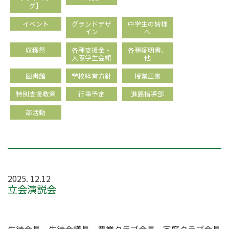
グ】
イベント
グランドデザ
中学生の皆様
イン
へ
収穫祭
各種支援金・
各種証明書、
大阪学生会館
他
図書館
学校経営方針
授業風景
特別支援教育
行事予定
進路指導部
部活動
2025. 12.12
立会演説会