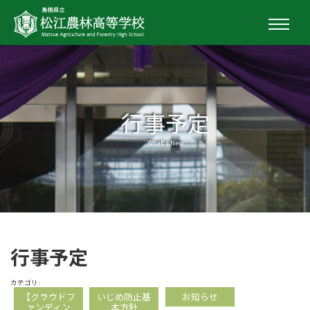
行事予定
What's New
行事予定
カテゴリ:
【クラウドフ
いじめ防止基
お知らせ
ァンディン
本方針