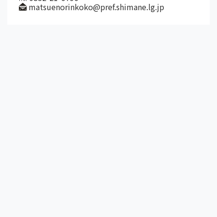
matsuenorinkoko@pref.shimane.lg.jp