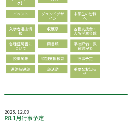
グ】
イベント
グランドデザ
中学生の皆様
イン
へ
入学者選抜情
収穫祭
各種支援金・
報
大阪学生会館
各種証明書に
図書館
学校評価・教
ついて
育課程表
授業風景
特別支援教育
行事予定
進路指導部
部活動
重要なお知ら
せ
2025. 12.09
R8.1月行事予定