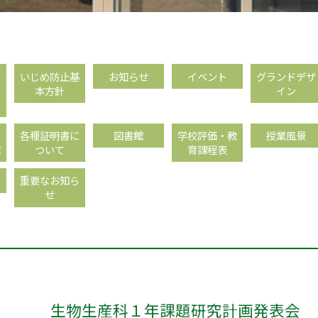
フ
いじめ防止基
お知らせ
イベント
グランドデザ
本方針
イン
・
各種証明書に
図書館
学校評価・教
授業風景
館
ついて
育課程表
重要なお知ら
せ
生物生産科１年課題研究計画発表会