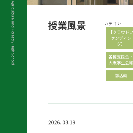
授業風景
カテゴリ:
【クラウド
ァンディン
グ】
各種支援金
大阪学生会
部活動
2026. 03.19