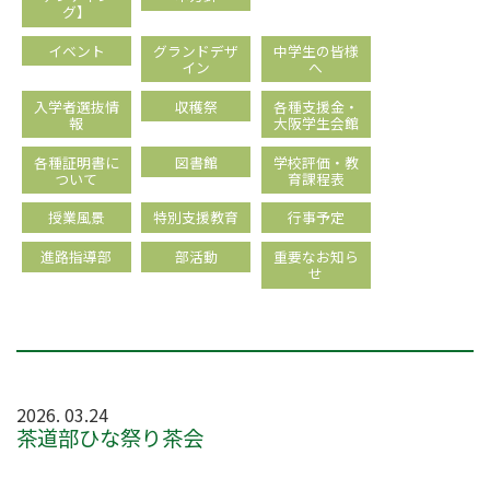
グ】
イベント
グランドデザ
中学生の皆様
イン
へ
入学者選抜情
収穫祭
各種支援金・
報
大阪学生会館
各種証明書に
図書館
学校評価・教
ついて
育課程表
授業風景
特別支援教育
行事予定
進路指導部
部活動
重要なお知ら
せ
2026. 03.24
茶道部ひな祭り茶会