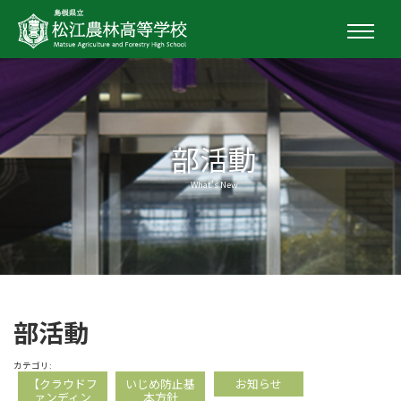
部活動
What's New
部活動
カテゴリ:
【クラウドフ
いじめ防止基
お知らせ
ァンディン
本方針