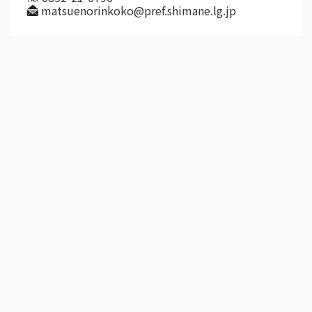
matsuenorinkoko@pref.shimane.lg.jp