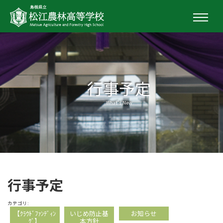
行事予定
What's New
行事予定
カテゴリ:
【ｸﾗｳﾄﾞﾌｧﾝﾃﾞｨﾝ
いじめ防止基
お知らせ
ｸﾞ】
本方針