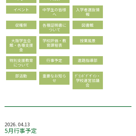
イベント
中学生の皆様
入学者選抜情
へ
報
収穫祭
各種証明書に
図書館
ついて
大阪学生会
学校評価・教
授業風景
館・各種支援
育課程表
金
特別支援教育
行事予定
進路指導部
について
部活動
重要なお知ら
ｸﾞﾗﾝﾄﾞﾃﾞｻﾞｲﾝ・
せ
学校運営協議
会
2026. 04.13
5月行事予定