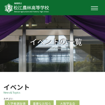
イベントの一覧
What's New
イベント
News & Topics
カテゴリ:
入学者選抜情
重要なお知ら
大阪学生会