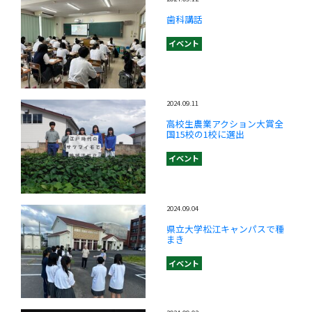
歯科講話
イベント
2024.09.11
高校生農業アクション大賞全
国15校の1校に選出
イベント
2024.09.04
県立大学松江キャンパスで種
まき
イベント