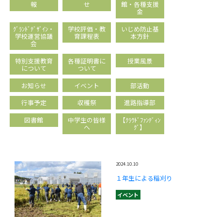
報
せ
館・各種支援
金
ｸﾞﾗﾝﾄﾞﾃﾞｻﾞｲﾝ・
学校評価・教
いじめ防止基
学校運営協議
育課程表
本方針
会
特別支援教育
各種証明書に
授業風景
について
ついて
お知らせ
イベント
部活動
行事予定
収穫祭
進路指導部
図書館
中学生の皆様
【ｸﾗｳﾄﾞﾌｧﾝﾃﾞｨﾝ
へ
ｸﾞ】
2024.10.10
１年生による稲刈り
イベント