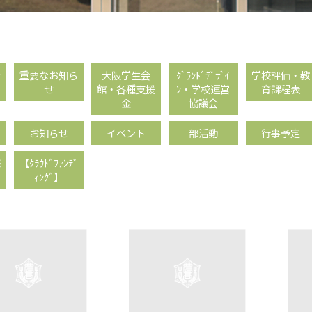
情
重要なお知ら
大阪学生会
ｸﾞﾗﾝﾄﾞﾃﾞｻﾞｲ
学校評価・教
せ
館・各種支援
ﾝ・学校運営
育課程表
金
協議会
お知らせ
イベント
部活動
行事予定
様
【ｸﾗｳﾄﾞﾌｧﾝﾃﾞ
ｨﾝｸﾞ】