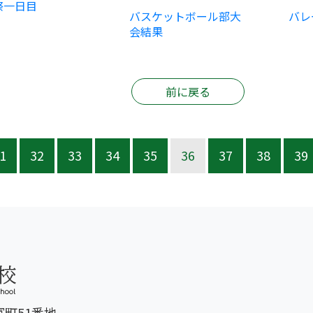
祭一日目
バスケットボール部大
バレ
会結果
前に戻る
1
32
33
34
35
36
37
38
39
富町51番地