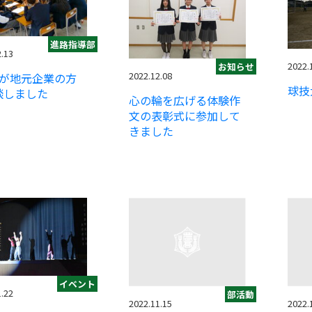
進路指導部
2.13
2022.
お知らせ
2022.12.08
生が地元企業の方
球技
談しました
心の輪を広げる体験作
文の表彰式に参加して
きました
イベント
1.22
部活動
2022.11.15
2022.