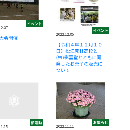
イベント
12.07
イベント
2022.12.05
大会開催
【令和４年１２月１０
日】松江農林高校と
(株)彩雲堂とともに開
発したお菓子の販売に
ついて
お知らせ
部活動
2022.11.11
11.15