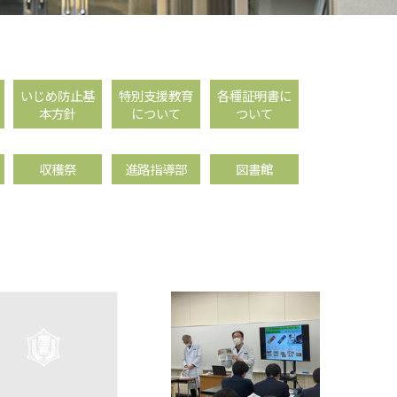
いじめ防止基
特別支援教育
各種証明書に
本方針
について
ついて
収穫祭
進路指導部
図書館