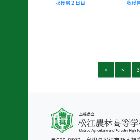
収穫祭２日目
収穫
«
<
3
〒690-8507 島根県松江市乃木福