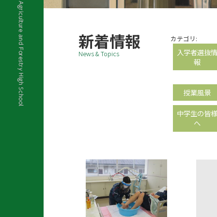
新着情報
カテゴリ:
入学者選抜
News & Topics
報
授業風景
中学生の皆
へ