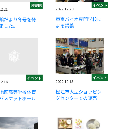
イベント
図書館
2022.12.20
12.21
東京バイオ専門学校に
館だより冬号を発
よる講義
ました。
イベント
イベント
2022.12.13
12.16
松江市大型ショッピン
地区高等学校体育
グセンターでの販売
バスケットボール