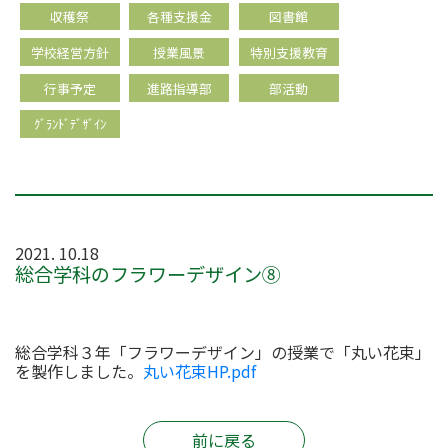
収穫祭
各種支援金
図書館
学校経営方針
授業風景
特別支援教育
行事予定
進路指導部
部活動
ｸﾞﾗﾝﾄﾞﾃﾞｻﾞｲﾝ
2021. 10.18
総合学科のフラワーデザイン⑧
総合学科３年「フラワーデザイン」の授業で「丸い花束」
を製作しました。
丸い花束HP.pdf
前に戻る