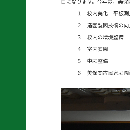
目になります。今年は、美保
１ 校内美化 平板測
２ 造園製図技術の向
３ 校内の環境整備
４ 室内庭園
５ 中庭整備
６ 美保関古民家庭園再