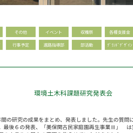
その他
イベント
収穫祭
各種支援金
育
行事予定
進路指導部
部活動
ｸﾞﾗﾝﾄﾞﾃﾞｻﾞｲﾝ
環境土木科課題研究発表会
年間の研究の成果をまとめ、発表しました。先生の質問
。最後６の発表、「美保関古民家庭園再生事業Ⅲ」 は