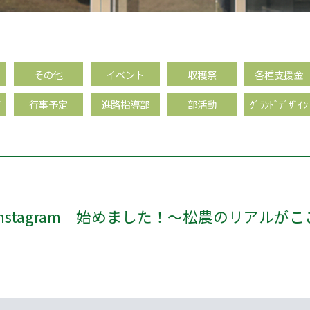
その他
イベント
収穫祭
各種支援金
育
行事予定
進路指導部
部活動
ｸﾞﾗﾝﾄﾞﾃﾞｻﾞｲﾝ
Instagram 始めました！～松農のリアルが