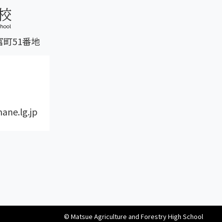
富町51番地
ane.lg.jp
© Matsue Agriculture and Forestry High School