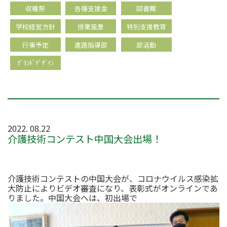
収穫祭
各種支援金
図書館
学校経営方針
授業風景
特別支援教育
行事予定
進路指導部
部活動
ｸﾞﾗﾝﾄﾞﾃﾞｻﾞｲﾝ
2022. 08.22
介護技術コンテスト中国大会出場！
介護技術コンテストの中国大会が、コロナウイルス感染拡
大防止によりビデオ審査になり、表彰式がオンラインであ
りました。中国大会へは、初出場で