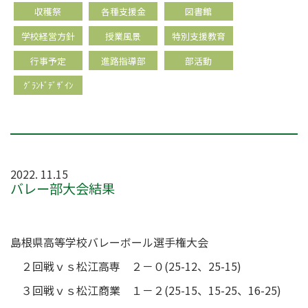
収穫祭
各種支援金
図書館
学校経営方針
授業風景
特別支援教育
行事予定
進路指導部
部活動
ｸﾞﾗﾝﾄﾞﾃﾞｻﾞｲﾝ
2022. 11.15
バレー部大会結果
島根県高等学校バレーボール選手権大会
２回戦ｖｓ松江高専 ２－０(25-12、25-15)
３回戦ｖｓ松江商業 １－２(25-15、15-25、16-25)