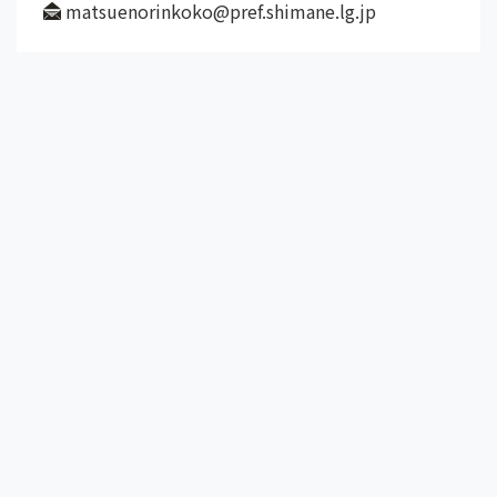
matsuenorinkoko@pref.shimane.lg.jp