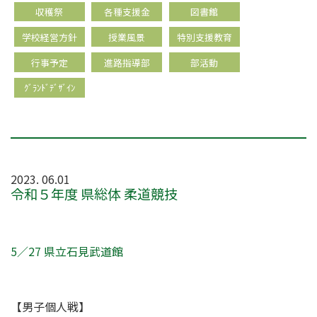
収穫祭
各種支援金
図書館
学校経営方針
授業風景
特別支援教育
行事予定
進路指導部
部活動
ｸﾞﾗﾝﾄﾞﾃﾞｻﾞｲﾝ
2023. 06.01
令和５年度 県総体 柔道競技
5／27 県立石見武道館
【男子個人戦】