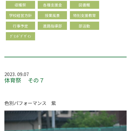
収穫祭
各種支援金
図書館
学校経営方針
授業風景
特別支援教育
行事予定
進路指導部
部活動
ｸﾞﾗﾝﾄﾞﾃﾞｻﾞｲﾝ
2023. 09.07
体育祭 その７
色別パフォーマンス 紫