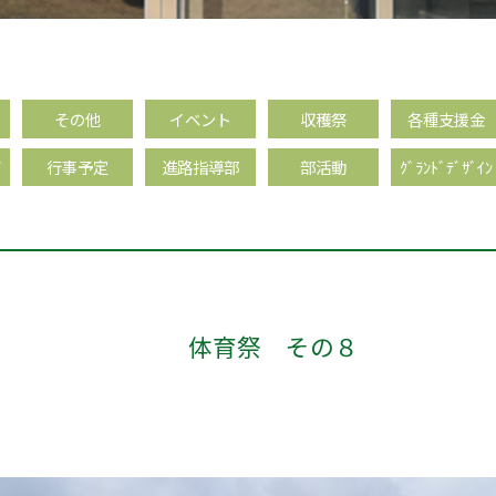
その他
イベント
収穫祭
各種支援金
育
行事予定
進路指導部
部活動
ｸﾞﾗﾝﾄﾞﾃﾞｻﾞｲﾝ
体育祭 その８