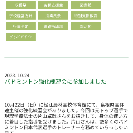
収穫祭
各種支援金
図書館
学校経営方針
授業風景
特別支援教育
行事予定
進路指導部
部活動
ｸﾞﾗﾝﾄﾞﾃﾞｻﾞｲﾝ
2023. 10.24
バドミントン強化練習会に参加しました
10月22日（日）に松江農林高校体育館にて、島根県高体
連主催の強化練習会がありました。今回は元トップ選手で
現理学療法士の片山卓哉さんをお招きして、身体の使い方
に着目した指導を受けました。片山さんは、数多くのバド
ミントン日本代表選手のトレーナーを務めていらっしゃい
ます。