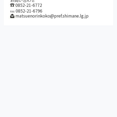
お問い合わせ
0852-21-6772
0852-21-6796
FAX
matsuenorinkoko@pref.shimane.lg.jp