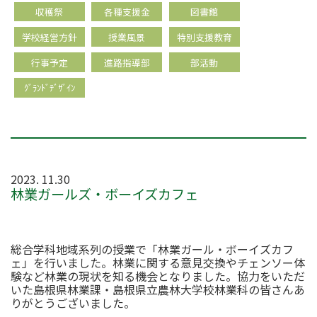
収穫祭
各種支援金
図書館
学校経営方針
授業風景
特別支援教育
行事予定
進路指導部
部活動
ｸﾞﾗﾝﾄﾞﾃﾞｻﾞｲﾝ
2023. 11.30
林業ガールズ・ボーイズカフェ
総合学科地域系列の授業で「林業ガール・ボーイズカフ
ェ」を行いました。林業に関する意見交換やチェンソー体
験など林業の現状を知る機会となりました。協力をいただ
いた島根県林業課・島根県立農林大学校林業科の皆さんあ
りがとうございました。