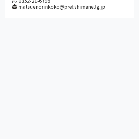
0852-21-6796
FAX
matsuenorinkoko@pref.shimane.lg.jp