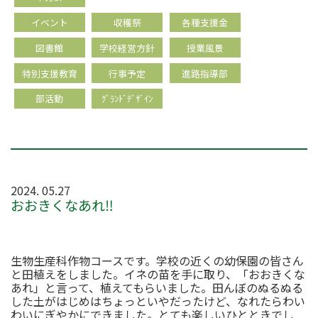
イベント
収穫祭
各種支援金
図書館
学校経営方針
授業風景
特別支援教育
行事予定
進路指導部
部活動
ｸﾞﾗﾝﾄﾞﾃﾞｻﾞｲﾝ
2024. 05.27
おおきくなあれ‼
生物生産科作物コースです。学校の近くの幼保園の皆さん
と田植えをしました。イネの苗を手に取り、「おおきくな
あれ」と言って、植えてもらいました。田んぼのぬるぬる
した土がはじめはちょっといやだったけど、なれたらわい
わいにぎやかにできました。とても楽しいひとときでし