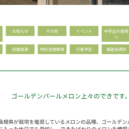
基
お知らせ
その他
イベント
中学生の皆様
へ
針
授業風景
特別支援教育
行事予定
進路指導部
ゴールデンパールメロン上々のできです
島根県が栽培を推奨しているメロンの品種、ゴールデン
に入った休日でも登校し、できたばかりのメロンを糖度