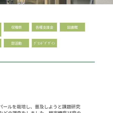
収穫祭
各種支援金
図書館
部活動
ｸﾞﾗﾝﾄﾞﾃﾞｻﾞｲﾝ
。
パールを栽培し、普及しようと課題研究
などの調査をしました。想定糖度15度の