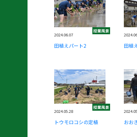
授業風景
2024.06.07
2024.0
田植えパート2
田植
授業風景
2024.05.28
2024.0
トウモロコシの定植
おお