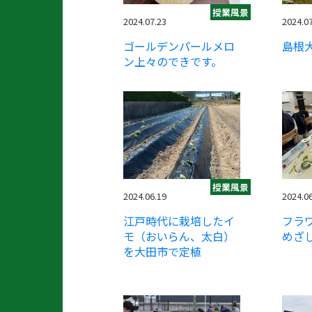
授業風景
2024.07.23
2024.0
ゴールデンパールメロ
島根
ン上々のできです。
授業風景
2024.06.19
2024.0
江戸時代に栽培したイ
フラ
モ（おいらん、太白）
めざ
を大田市で定植