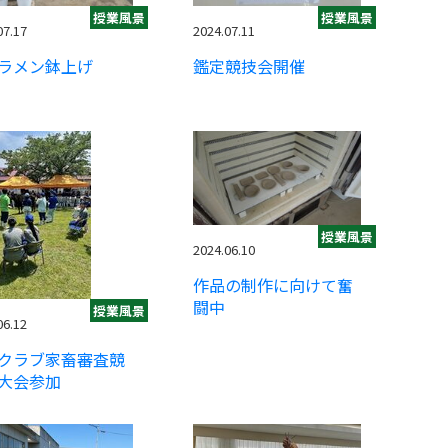
授業風景
授業風景
07.17
2024.07.11
ラメン鉢上げ
鑑定競技会開催
授業風景
2024.06.10
作品の制作に向けて奮
闘中
授業風景
06.12
クラブ家畜審査競
大会参加