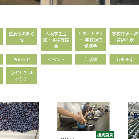
情
重要なお知ら
大阪学生会
ｸﾞﾗﾝﾄﾞﾃﾞｻﾞｲ
学校評価・教
せ
館・各種支援
ﾝ・学校運営
育課程表
金
協議会
お知らせ
イベント
部活動
行事予定
様
【ｸﾗｳﾄﾞﾌｧﾝﾃﾞ
ｨﾝｸﾞ】
授業風景
2024.07.17