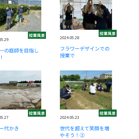
授業風景
授業風景
2024.05.28
05.29
フラワーデザインでの
一の庭師を目指し
授業で
！
授業風景
授業風景
05.27
2024.05.23
ー代かき
世代を超えて笑顔を増
やそう！②