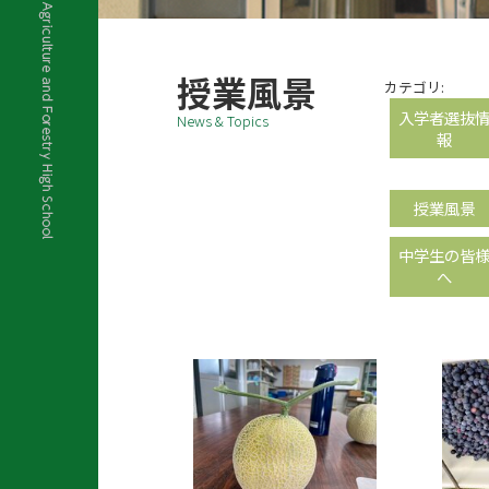
授業風景
カテゴリ:
入学者選抜
News & Topics
報
授業風景
中学生の皆
へ