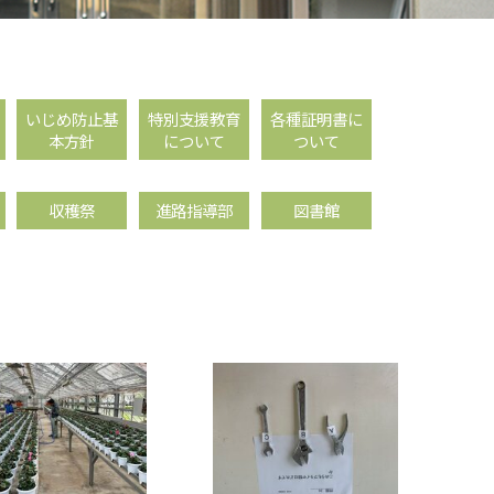
いじめ防止基
特別支援教育
各種証明書に
本方針
について
ついて
収穫祭
進路指導部
図書館