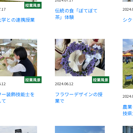
授業風景
7.17
2024.
伝統の食「ぼてぼて
茶」体験
大学との連携授業
シク
授業風景
授業風景
6.12
2024.06.12
ワー装飾技能士を
フラワーデザインの授
2024.
して
業で
農業
技県