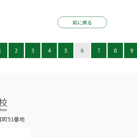
前に戻る
1
2
3
4
5
6
7
8
9
富町51番地