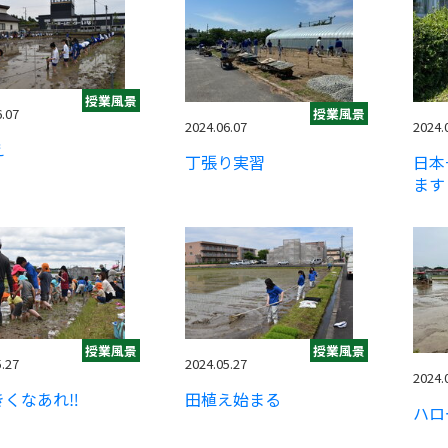
授業風景
6.07
授業風景
2024.06.07
2024.
え
丁張り実習
日本
ます
授業風景
授業風景
5.27
2024.05.27
2024.
きくなあれ‼
田植え始まる
ハロ