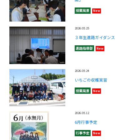
授業風景
New
2026.05.25
３年生進路ガイダンス
進路指導部
New
2026.05.24
いちごの収穫実習
授業風景
New
2026.05.12
6月行事予定
行事予定
New