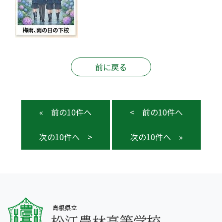
前に戻る
«
<
>
»