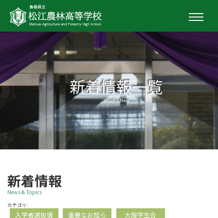
新着情報一覧
What's New
新着情報
News & Topics
カテゴリ:
入学者選抜情
重要なお知ら
大阪学生会