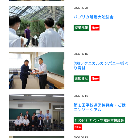
2026.06.20
パプリカ班農大勉強会
授業風景
New
2026.06.16
(株)テクニカルカンパニー様よ
り寄付
お知らせ
New
2026.06.15
第１回学校運営協議会・ご縁
コンソーシアム
ｸﾞﾗﾝﾄﾞﾃﾞｻﾞｲﾝ・学校運営協議会
New
2026.06.15