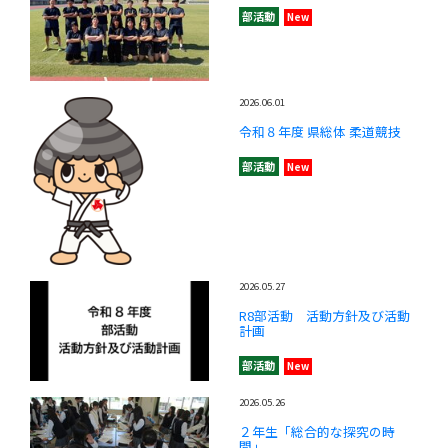
部活動
New
2026.06.01
令和８年度 県総体 柔道競技
部活動
New
2026.05.27
R8部活動 活動方針及び活動
計画
部活動
New
2026.05.26
２年生「総合的な探究の時
間」