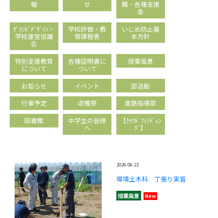
報
せ
館・各種支援
金
ｸﾞﾗﾝﾄﾞﾃﾞｻﾞｲﾝ・
学校評価・教
いじめ防止基
学校運営協議
育課程表
本方針
会
特別支援教育
各種証明書に
授業風景
について
ついて
お知らせ
イベント
部活動
行事予定
収穫祭
進路指導部
図書館
中学生の皆様
【ｸﾗｳﾄﾞﾌｧﾝﾃﾞｨﾝ
へ
ｸﾞ】
2026.06.22
環境土木科 丁張り実習
授業風景
New