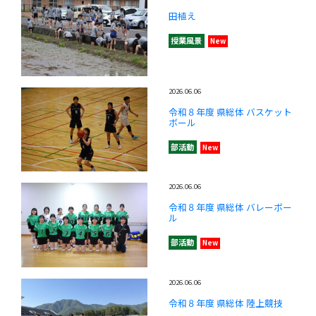
田植え
授業風景
New
2026.06.06
令和８年度 県総体 バスケット
ボール
部活動
New
2026.06.06
令和８年度 県総体 バレーボー
ル
部活動
New
2026.06.06
令和８年度 県総体 陸上競技