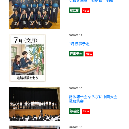
令和８年度 県総体 剣道
部活動
New
2026.06.12
7月行事予定
行事予定
New
2026.06.10
総体報告会ならびに中国大会
激励集会
部活動
New
2026.06.10