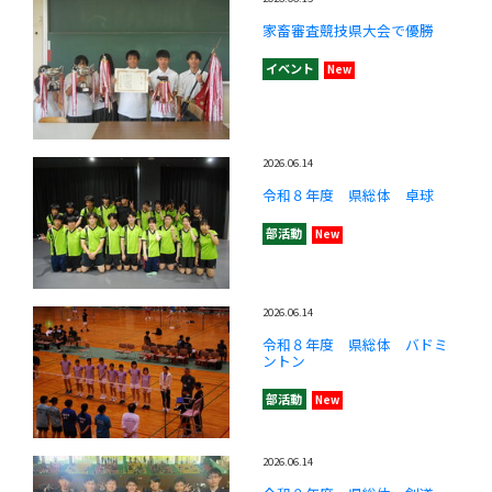
家畜審査競技県大会で優勝
イベント
New
2026.06.14
令和８年度 県総体 卓球
部活動
New
2026.06.14
令和８年度 県総体 バドミ
ントン
部活動
New
2026.06.14