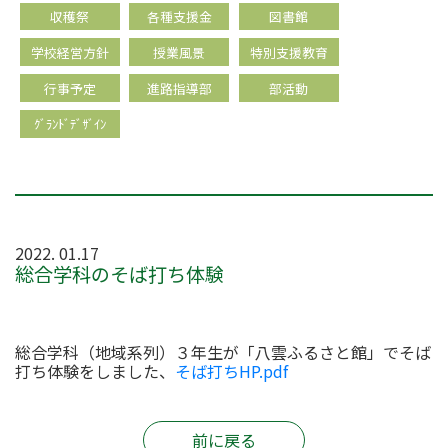
収穫祭
各種支援金
図書館
学校経営方針
授業風景
特別支援教育
行事予定
進路指導部
部活動
ｸﾞﾗﾝﾄﾞﾃﾞｻﾞｲﾝ
2022. 01.17
総合学科のそば打ち体験
総合学科（地域系列）３年生が「八雲ふるさと館」でそば
打ち体験をしました、
そば打ちHP.pdf
前に戻る