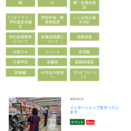
報
せ
館・各種支援
金
ｸﾞﾗﾝﾄﾞﾃﾞｻﾞｲﾝ・
学校評価・教
いじめ防止基
学校運営協議
育課程表
本方針
会
特別支援教育
各種証明書に
授業風景
について
ついて
お知らせ
イベント
部活動
行事予定
収穫祭
進路指導部
図書館
中学生の皆様
【ｸﾗｳﾄﾞﾌｧﾝﾃﾞｨﾝ
へ
ｸﾞ】
2023.10.12
インターンシップを行ってい
ます
イベント
New