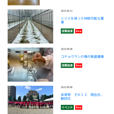
2023.09.11
シジミを使った持続可能な農
業
授業風景
New
2023.09.08
コチョウランの種の無菌播種
授業風景
New
2023.09.08
体育祭 その１３ 閉会式、
解団式
イベント
New