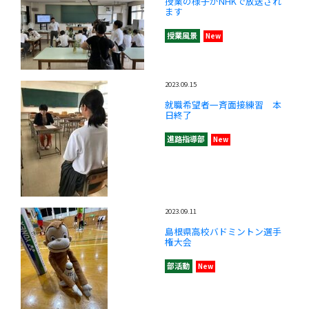
授業の様子がNHKで放送され
ます
授業風景
New
2023.09.15
就職希望者一斉面接練習 本
日終了
進路指導部
New
2023.09.11
島根県高校バドミントン選手
権大会
部活動
New