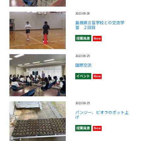
2023.09.28
島根県立盲学校との交流学
習 ２回目
授業風景
New
2023.09.25
国際交流
イベント
New
2023.09.25
パンジー、ビオラのポット上
げ
授業風景
New