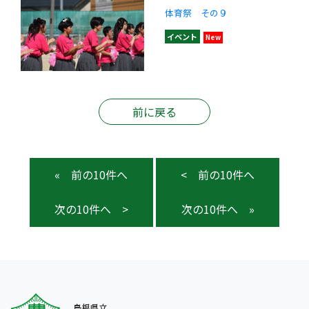
体育祭 その９
イベント
New
前に戻る
«
<
>
»